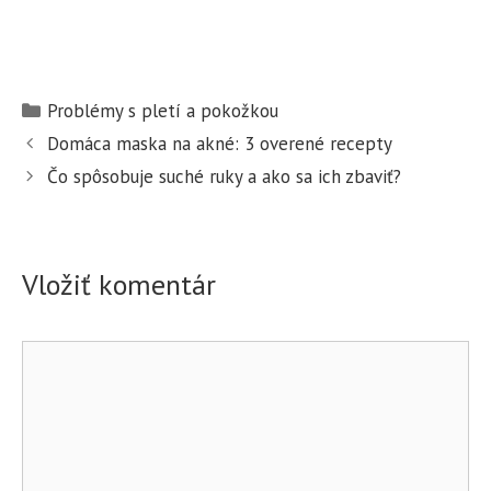
K
Problémy s pletí a pokožkou
a
N
Domáca maska na akné: 3 overené recepty
t
a
Čo spôsobuje suché ruky a ako sa ich zbaviť?
e
v
g
i
ó
g
r
á
Vložiť komentár
i
c
e
i
K
a
č
o
l
m
á
e
n
n