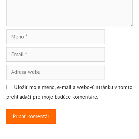
k
t
a
m
á
i
r
M
e
E
n
m
o
A
a
d
i
Uložiť moje meno, e-mail a webovú stránku v tomto
r
l
prehliadači pre moje budúce komentáre.
e
s
a
w
e