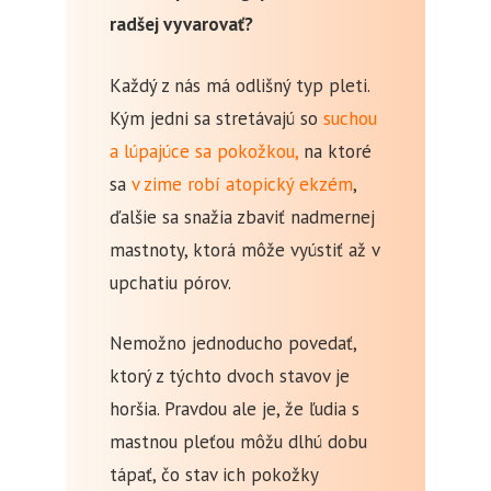
radšej vyvarovať?
Každý z nás má odlišný typ pleti.
Kým jedni sa stretávajú so
suchou
a lúpajúce sa pokožkou,
na ktoré
sa
v zime robí atopický ekzém
,
ďalšie sa snažia zbaviť nadmernej
mastnoty, ktorá môže vyústiť až v
upchatiu pórov.
Nemožno jednoducho povedať,
ktorý z týchto dvoch stavov je
horšia. Pravdou ale je, že ľudia s
mastnou pleťou môžu dlhú dobu
tápať, čo stav ich pokožky