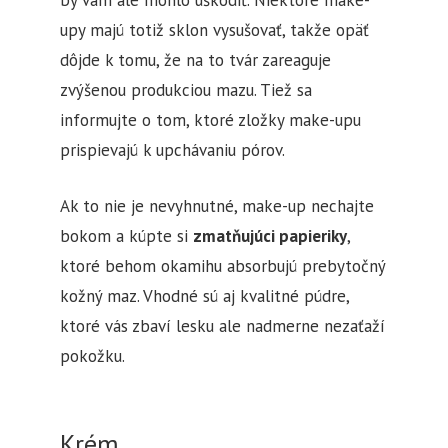
by vám ale mohlo uškodiť. Niektoré make-
upy majú totiž sklon vysušovať, takže opäť
dôjde k tomu, že na to tvár zareaguje
zvýšenou produkciou mazu. Tiež sa
informujte o tom, ktoré zložky make-upu
prispievajú k upchávaniu pórov.
Ak to nie je nevyhnutné, make-up nechajte
bokom a kúpte si
zmatňujúci papieriky
,
ktoré behom okamihu absorbujú prebytočný
kožný maz. Vhodné sú aj kvalitné púdre,
ktoré vás zbaví lesku ale nadmerne nezaťaží
pokožku.
Krém