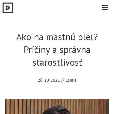
Preskočiť
na
obsah
Me
Ako na mastnú pleť?
Príčiny a správna
starostlivosť
26. 10. 2021
//
Lenka