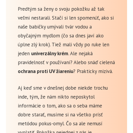
Predtým sa ženy o svoju pokožku až tak
veľmi nestarali. Stačí si len spomenúť, ako si
naše babičky umývali tvár vodou a
obyčajným mydlom (čo sa dnes javí ako
úplne zlý krok). Tiež mali vždy po ruke len
jeden
univerzálny krém
. Ale nejaká
pravidelnosť v používaní? Alebo snáď cielená
ochrana proti UV žiareniu
? Prakticky mizivá.
Aj keď sme v dnešnej dobe niekde trochu
inde, tým, že nám nikto neposkytol
informácie o tom, ako sa o seba máme
dobre starať, musíme si na všetko prísť
metódou pokus-omyl. Čo sa ale nemusí
vyplatiť. Pokožka nejednej z nás je