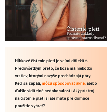
Hĺbkové čistenie pleti je veľmi dôležité.
Predovšetkým preto, že koža má niekoľko
vrstiev, ktorými navyše prechádzajú póry.
Keď sa zapáli,
môžu spôsobovať akné,
alebo
ďalšie viditeľné nedokonalosti. Aký prístroj
na čistenie pleti si ale máte pre domáce
použitie vybrať?