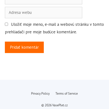
m
o
A
a
d
i
Uložiť moje meno, e-mail a webovú stránku v tomto
r
l
prehliadači pre moje budúce komentáre.
e
s
a
w
e
b
u
Privacy Policy
Terms of Service
© 2026 VasePlet.cz