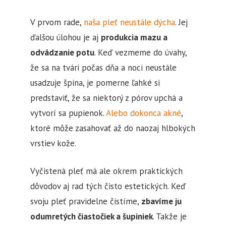
V prvom rade,
naša pleť neustále dýcha
. Jej
ďalšou úlohou je aj
produkcia mazu a
odvádzanie potu
. Keď vezmeme do úvahy,
že sa na tvári počas dňa a noci neustále
usadzuje špina, je pomerne ľahké si
predstaviť, že sa niektorý z pórov upchá a
vytvorí sa pupienok.
Alebo dokonca akné
,
ktoré môže zasahovať až do naozaj hlbokých
vrstiev kože.
Vyčistená pleť má ale okrem praktických
dôvodov aj rad tých čisto estetických. Keď
svoju pleť pravidelne čistíme,
zbavíme ju
odumretých čiastočiek a šupiniek
. Takže je