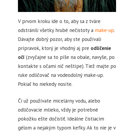
V prvom kroku ide o to, aby sa z tváre
odstránili všetky hrubé nečistoty a
make-up
.
Dávajte dobrý pozor, aby ste používali
prípravok, ktorý je vhodný aj pre
odlíčenie
očí
(zvyčajne sa to píše na obale, navyše, po
kontakte s očami nič neštípe). Tiež majte po
ruke odličovač na vodeodolný make-up.
Pokiaľ ho niekedy nosíte.
Či už používate micelárny vodu, alebo
odličovacie mlieko, vždy je potrebné
pokožku ešte dočistiť. Ideálne čistiacim
gélom a nejakým typom kefky. Ak to nie je v