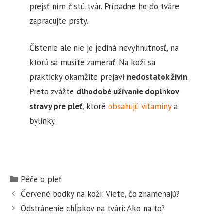
prejsť ním čistú tvár. Prípadne ho do tváre
zapracujte prsty.
Čistenie ale nie je jediná nevyhnutnosť, na
ktorú sa musíte zamerať. Na koži sa
prakticky okamžite prejaví
nedostatok živín
.
Preto zvážte
dlhodobé užívanie doplnkov
stravy pre pleť
, ktoré
obsahujú vitamíny
a
bylinky.
K
Péče o pleť
a
N
Červené bodky na koži: Viete, čo znamenajú?
t
a
Odstránenie chĺpkov na tvári: Ako na to?
e
v