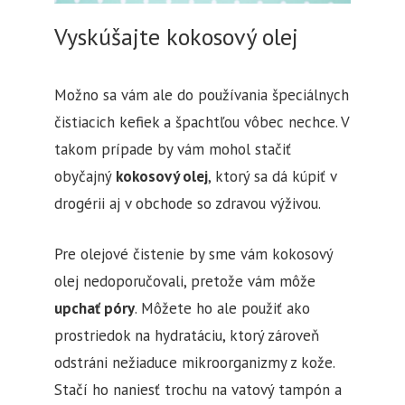
Vyskúšajte kokosový olej
Možno sa vám ale do používania špeciálnych
čistiacich kefiek a špachtľou vôbec nechce. V
takom prípade by vám mohol stačiť
obyčajný
kokosový olej
, ktorý sa dá kúpiť v
drogérii aj v obchode so zdravou výživou.
Pre olejové čistenie by sme vám kokosový
olej nedoporučovali, pretože vám môže
upchať póry
. Môžete ho ale použiť ako
prostriedok na hydratáciu, ktorý zároveň
odstráni nežiaduce mikroorganizmy z kože.
Stačí ho naniesť trochu na vatový tampón a